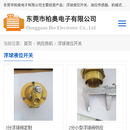
东莞市柏奥电子有限公司主要经营产品：浮球液位开关、油位传感器、机械式油表、浮球液位计、水位控制浮球阀、料位开关，水流开关、油水位控制配套仪表等。柏奥电子，您可信赖的合作伙伴
东莞市柏奥电子有限公司
Dongguan Bio Electronic Co., Ltd
当前位置：
首页
>
供应商机
>
浮球液位开关
浮球液位开关
油位传感器
浮球液位开关
机械式油表
水流开关
料位开关
油位表
磁性浮球
浮球阀
磁翻板液位计
转速表
3分浮球阀定制
2分小型浮球阀供应