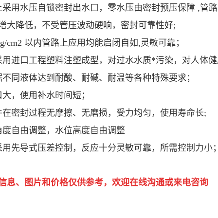
上采用水压自锁密封出水口，零水压由密封预压保障 ,管
增大降低，不受管压波动硬响，密封可靠性好;
Kg/cm2 以内管路上应用均能启闭自如,灵敏可靠；
采用进口工程塑料注塑成型，对过水水质*污染，对人体健
据不同液体达到耐酸、耐碱、耐温等各种特殊要求；
口大，使用补水时间短；
件在密封过程无摩擦、无磨损，受力均匀，使用寿命长;
角度自由调整，水位高度自由调整
采用先导式压差控制，反应十分灵敏可靠，所需控制力小
信息、图片和价格仅供参考，欢迎在线沟通或来电咨询