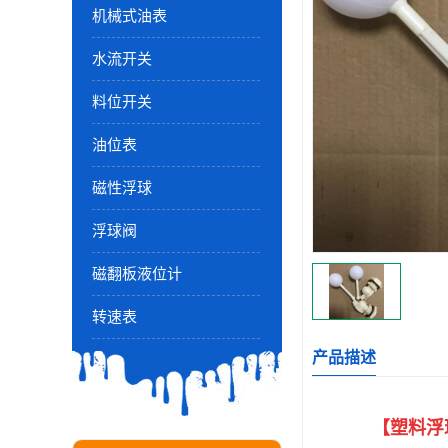
机械式油表
水流开关
料位开关
油位表
磁性浮球
浮球阀
磁翻板液位计
转速表
产品描述
【塑料浮