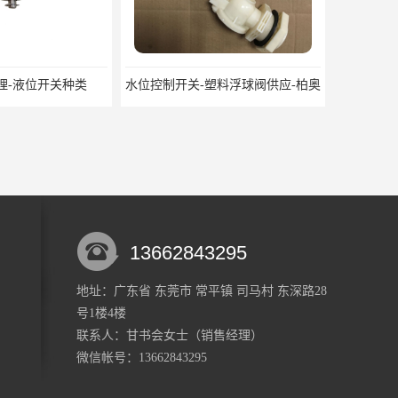
理-液位开关种类
水位控制开关-塑料浮球阀供应-柏奥
13662843295
地址：广东省 东莞市 常平镇 司马村 东深路28
号1楼4楼
液位传感器 GPS油位控制器 油耗传感器厂家
机械式油表 油位显示器 东莞仪表厂家
联系人：甘书会
女士
（销售经理）
微信帐号：13662843295