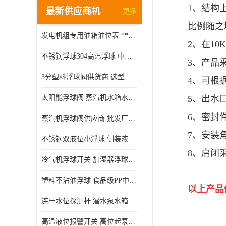
1、结构
最新供应商机
更多
比例随之
发电机组专用油箱油位表 **指针式机械式油表
2、在10
不锈钢浮球304高温浮球 中空磁性浮球 规格齐全
3、产品
3分塑料浮球阀供货商 选型说明
4、可根
太阳能浮球阀 蒸汽机水箱水位控制阀 规格齐全
5、出水
6、密封
蒸汽机浮球阀供应商 批发厂家 支持定制
7、安装
不锈钢双液位小浮球 侧装液位开关 金属304/316材质
8、启闭
冷气机浮球开关 加湿器浮球磁环 闪电发货
塑料不沾油浮球 食品级PP中空浮球302514
以上产品
连杆水位探测杆 潜水泵水箱水位控制器 非标定制
高温液位报警开关 高位起泵低水位停泵 不锈钢浮球开关