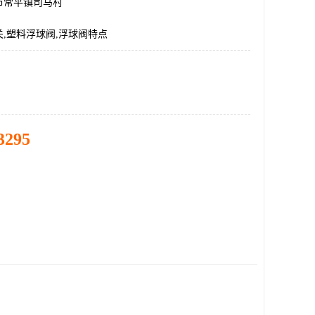
市常平镇司马村
,塑料浮球阀,浮球阀特点
3295