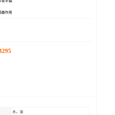
市常平镇
感器作用
3295
水，油