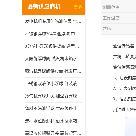
最新供应商机
更多
测量范围
工作温度
发电机组专用油箱油位表 **指针式机械式油表
产地
不锈钢浮球304高温浮球 中空磁性浮球 规格齐全
油位传感器
3分塑料浮球阀供货商 选型说明
并将此转变
太阳能浮球阀 蒸汽机水箱水位控制阀 规格齐全
油位传感器
蒸汽机浮球阀供应商 批发厂家 支持定制
1、油表刻
不锈钢双液位小浮球 侧装液位开关 金属304/316材质
2、油表刻
冷气机浮球开关 加湿器浮球磁环 闪电发货
3、油表刻
塑料不沾油浮球 食品级PP中空浮球302514
用油进入容
连杆水位探测杆 潜水泵水箱水位控制器 非标定制
高温液位报警开关 高位起泵低水位停泵 不锈钢浮球开关