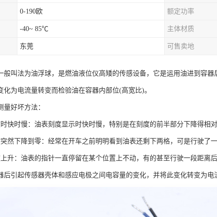
0-190欧
额定功率
-40~ 85℃
主体材质
东莞
可售卖地
一般叫法为油浮球，是燃油液位仪高矮的传感设备，它是运用油进到容器
变化为电流量转变而检验油在容器内部位(高宽比)。
测量好坏方法：
度时快时慢：油表刻度显示时快时慢，特别是在刻度的前半部分下降得相
度突然下降到零：经常在开车之前明明看到油表还剩下两格，可是行驶了
度上升：油表的指针一直停留在某个位置上不动，有的甚至行驶一段距离
器后引起传感器壳体和感应电极之间电容量的变化，并将此变化转变为电