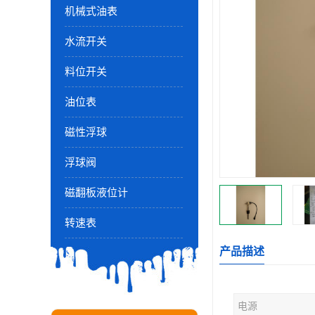
机械式油表
水流开关
料位开关
油位表
磁性浮球
浮球阀
磁翻板液位计
转速表
产品描述
电源