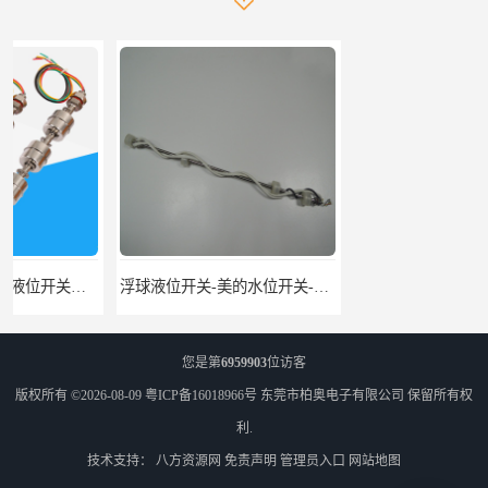
浮球液位开关-美的水位开关-水位计定制-柏奥
不锈钢浮球液位开关厂家-柏奥
您是第
6959903
位访客
版权所有 ©2026-08-09
粤ICP备16018966号
东莞市柏奥电子有限公司
保留所有权
利.
技术支持：
八方资源网
免责声明
管理员入口
网站地图