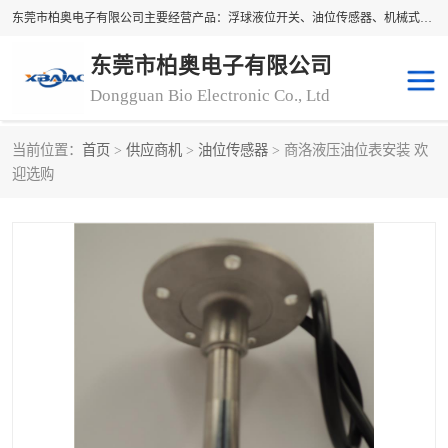
东莞市柏奥电子有限公司主要经营产品：浮球液位开关、油位传感器、机械式油表、浮球液位计、水位控制浮球阀、料位开关，水流开关、油水位控制配套仪表等。柏奥电子，您可信赖的合作伙伴
东莞市柏奥电子有限公司
Dongguan Bio Electronic Co., Ltd
当前位置：
首页
>
供应商机
>
油位传感器
> 商洛液压油位表安装 欢
浮球液位开关
油位传感器
迎选购
机械式油表
水流开关
料位开关
油位表
磁性浮球
浮球阀
磁翻板液位计
转速表