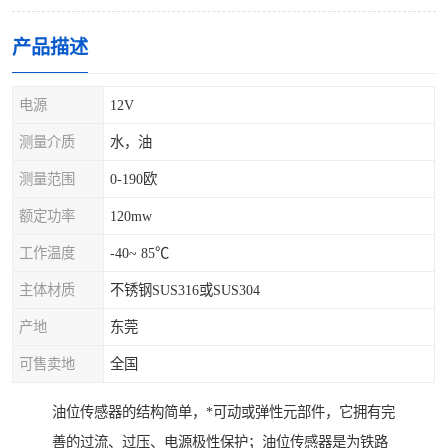
产品描述
电源
12V
测量介质
水，油
测量范围
0-190欧
额定功率
120mw
工作温度
-40~ 85℃
主体材质
不锈钢SUS316或SUS304
产地
东莞
可售卖地
全国
油位传感器的结构简单，*可动或弹性元部件，它拥有完
善的过流、过压、电源极性保护；油位传感器是为铁路