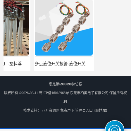
多点液位开关报警-液位开关公司-柏奥
浮球液位开关-美的水位开关-水位计定制-柏奥
您是第
6996098
位访客
版权所有 ©2026-08-11
粤ICP备16018966号
东莞市柏奥电子有限公司
保留所有权
利.
技术支持：
八方资源网
免责声明
管理员入口
网站地图