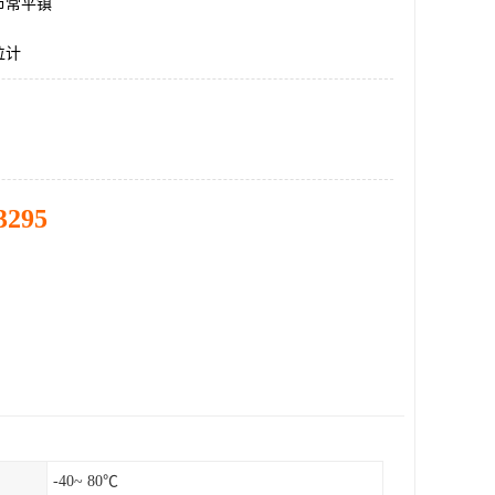
市常平镇
位计
3295
-40~ 80℃