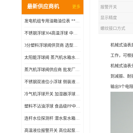
最新供应商机
更多
报警开关
显示精度
发电机组专用油箱油位表 **指针式机械式油表
螺纹接口方式
不锈钢浮球304高温浮球 中空磁性浮球 规格齐全
机械式油表
3分塑料浮球阀供货商 选型说明
工作，可根
太阳能浮球阀 蒸汽机水箱水位控制阀 规格齐全
机械式油表
蒸汽机浮球阀供应商 批发厂家 支持定制
到减振、耐
不锈钢双液位小浮球 侧装液位开关 金属304/316材质
输出9个电
冷气机浮球开关 加湿器浮球磁环 闪电发货
塑料不沾油浮球 食品级PP中空浮球302514
连杆水位探测杆 潜水泵水箱水位控制器 非标定制
高温液位报警开关 高位起泵低水位停泵 不锈钢浮球开关