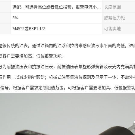
选配，可选择高位或者低位报警，报警电流小于500mA，报警点可设在9/10和1/10位置
长度范围
5%
旋紧扭力矩
M45*2或BSP1 1/2
可售卖地
是很传统的油表，通过油箱内的油浮和拉线来感应油液水平面的高低，进
据客户需要增加高、低位报警功能。
分为耐振油压表和抗振油压表，耐振油压表螺旋形弹簧管及表壳内充满高
振作用，以减少指针颤动；机械式油表集液位探测及显示于—体，不需外
阻信号，根据客户需求定制阻值范围，可根据客户需要增加高、低位报警