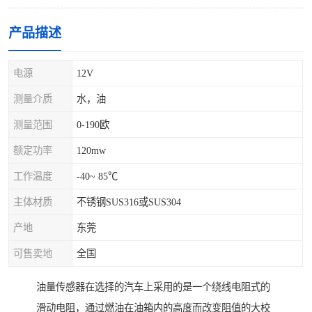
产品描述
电源
12V
测量介质
水，油
测量范围
0-190欧
额定功率
120mw
工作温度
-40~ 85℃
主体材质
不锈钢SUS316或SUS304
产地
东莞
可售卖地
全国
油量传感器在选择的汽车上采用的是一个绕线电阻式的
滑动电阻，通过燃油在油箱内的高度而改变阻值的大校