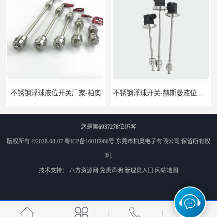
不锈钢浮球液位开关厂家-柏奥
不锈钢浮球开关-赫斯曼液位开关定制-柏奥
您是第
6937278
位访客
版权所有 ©2026-08-07
粤ICP备16018966号
东莞市柏奥电子有限公司
保留所有权
利.
技术支持：
八方资源网
免责声明
管理员入口
网站地图
浮球开关原理-液位开关种类
水位控制开关-塑料浮球阀供应-柏奥