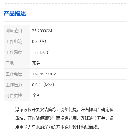
产品描述
测量范围
25-2000CM
工作电流
0.5（A）
工作温度
-35-150℃
产地
东莞
工作电压
12-24V /220V
工作压力
0.6-1（Mpa）
可售卖地
全国
浮球液位开关安装简练，调整便捷，左右挪动准确定位
重块，可以随便调整淮面操纵范围，浮球液位开关，运
用重能力与水的浮力的基本原理设计构思而成。