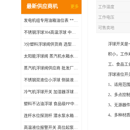
最新供应商机
更多
工作温度
工作电压
发电机组专用油箱油位表 **指针式机械式油表
可售卖地
不锈钢浮球304高温浮球 中空磁性浮球 规格齐全
浮球开关是
3分塑料浮球阀供货商 选型说明
积小，工作
太阳能浮球阀 蒸汽机水箱水位控制阀 规格齐全
工、食品工
蒸汽机浮球阀供应商 批发厂家 支持定制
浮球液位开
不锈钢双液位小浮球 侧装液位开关 金属304/316材质
1、适用范
冷气机浮球开关 加湿器浮球磁环 闪电发货
2、多点控
塑料不沾油浮球 食品级PP中空浮球302514
3、无源器
4、多种材
连杆水位探测杆 潜水泵水箱水位控制器 非标定制
高温液位报警开关 高位起泵低水位停泵 不锈钢浮球开关