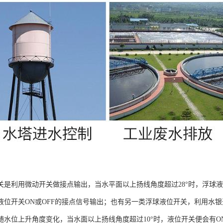
关是利用微动开关做接点输出，当水平面以上扬线角度超过28°时，浮球
液位开关ON或OFF的接点信号输出；也有另一类浮球液位开关，利用水
随水位上升角度变化，当水面以上扬线角度超过10°时，液位开关便会有O