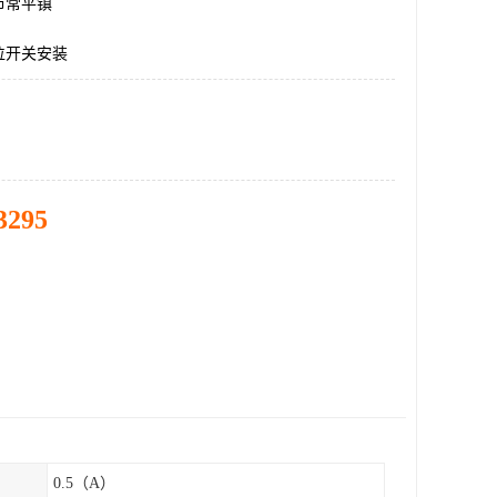
市常平镇
位开关安装
3295
0.5（A）