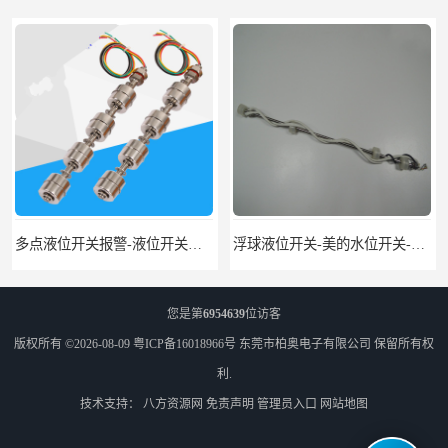
浮球液位开关-美的水位开关-水位计定制-柏奥
您是第
6954639
位访客
版权所有 ©2026-08-09
粤ICP备16018966号
东莞市柏奥电子有限公司
保留所有权
利.
技术支持：
八方资源网
免责声明
管理员入口
网站地图