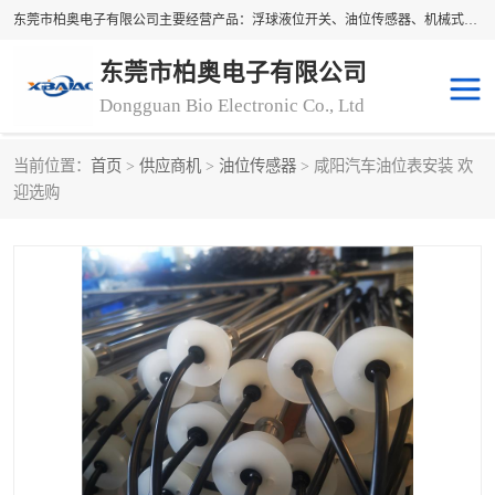
东莞市柏奥电子有限公司主要经营产品：浮球液位开关、油位传感器、机械式油表、浮球液位计、水位控制浮球阀、料位开关，水流开关、油水位控制配套仪表等。柏奥电子，您可信赖的合作伙伴
东莞市柏奥电子有限公司
Dongguan Bio Electronic Co., Ltd
当前位置：
首页
>
供应商机
>
油位传感器
> 咸阳汽车油位表安装 欢
浮球液位开关
油位传感器
迎选购
机械式油表
水流开关
料位开关
油位表
磁性浮球
浮球阀
磁翻板液位计
转速表