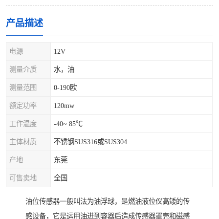
产品描述
电源
12V
测量介质
水，油
测量范围
0-190欧
额定功率
120mw
工作温度
-40~ 85℃
主体材质
不锈钢SUS316或SUS304
产地
东莞
可售卖地
全国
油位传感器一般叫法为油浮球，是燃油液位仪高矮的传
感设备，它是运用油进到容器后造成传感器罩壳和磁感