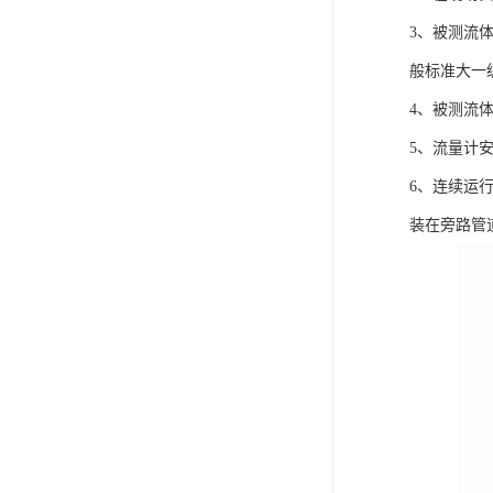
3、被测流
般标准大一
4、被测流
5、流量计
6、连续运
装在旁路管