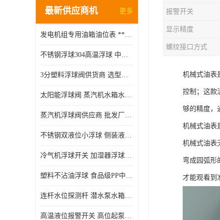
最新供应商机
更多
报警开关
显示精度
发电机组专用油箱油位表 **指针式机械式油表
螺纹接口方式
不锈钢浮球304高温浮球 中空磁性浮球 规格齐全
机械式油表
3分塑料浮球阀供货商 选型说明
控制；这款
太阳能浮球阀 蒸汽机水箱水位控制阀 规格齐全
够的精度，
蒸汽机浮球阀供应商 批发厂家 支持定制
机械式油表
不锈钢双液位小浮球 侧装液位开关 金属304/316材质
机械式油表
冷气机浮球开关 加湿器浮球磁环 闪电发货
弯成园弧形
塑料不沾油浮球 食品级PP中空浮球302514
才能观看到
连杆水位探测杆 潜水泵水箱水位控制器 非标定制
高温液位报警开关 高位起泵低水位停泵 不锈钢浮球开关