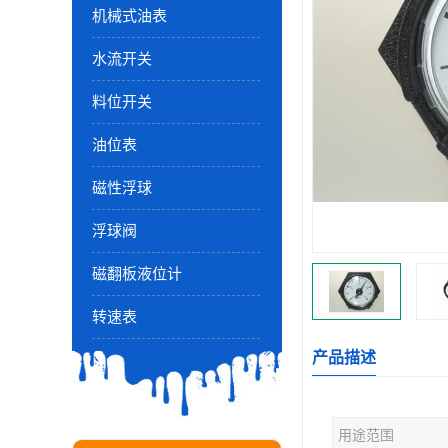
机械式油表
水流开关
料位开关
油位表
磁性浮球
浮球阀
磁翻板液位计
转速表
产品描述
用途范围