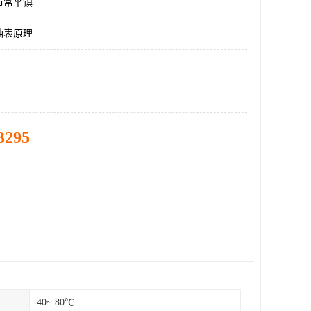
市常平镇
油表原理
3295
-40~ 80℃