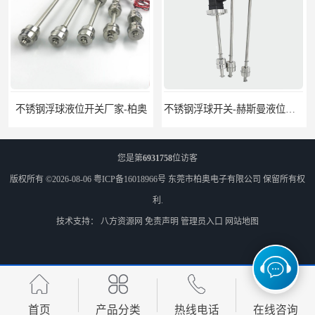
不锈钢浮球液位开关厂家-柏奥
不锈钢浮球开关-赫斯曼液位开关定制-柏奥
您是第
6931758
位访客
版权所有 ©2026-08-06
粤ICP备16018966号
东莞市柏奥电子有限公司
保留所有权
利.
技术支持：
八方资源网
免责声明
管理员入口
网站地图
浮球开关原理-液位开关种类
水位控制开关-塑料浮球阀供应-柏奥
首页
产品分类
热线电话
在线咨询