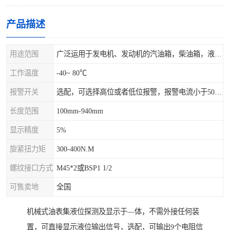
产品描述
用途范围
广泛运用于发电机、发动机的汽油箱，柴油箱，液压站，水箱上
工作温度
-40~ 80℃
报警开关
选配，可选择高位或者低位报警，报警电流小于500mA，报警点可设在9/10和1/10位置
长度范围
100mm-940mm
显示精度
5%
旋紧扭力矩
300-400N.M
螺纹接口方式
M45*2或BSP1 1/2
可售卖地
全国
机械式油表集液位探测及显示于—体，不需外接任何装
置，可直接显示液位输出信号，选配，可输出9个电阻信