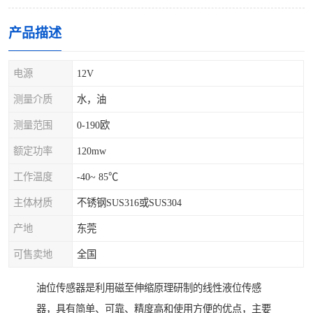
产品描述
电源
12V
测量介质
水，油
测量范围
0-190欧
额定功率
120mw
工作温度
-40~ 85℃
主体材质
不锈钢SUS316或SUS304
产地
东莞
可售卖地
全国
油位传感器是利用磁至伸缩原理研制的线性液位传感
器，具有简单、可靠、精度高和使用方便的优点，主要