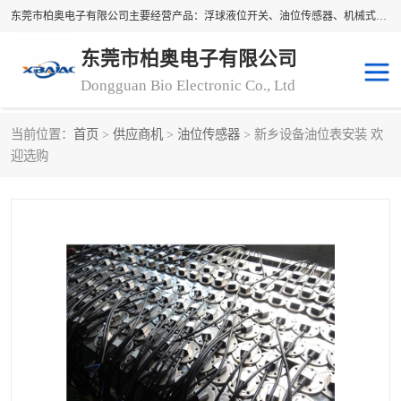
东莞市柏奥电子有限公司主要经营产品：浮球液位开关、油位传感器、机械式油表、浮球液位计、水位控制浮球阀、料位开关，水流开关、油水位控制配套仪表等。柏奥电子，您可信赖的合作伙伴
东莞市柏奥电子有限公司
Dongguan Bio Electronic Co., Ltd
当前位置：
首页
>
供应商机
>
油位传感器
> 新乡设备油位表安装 欢
浮球液位开关
油位传感器
迎选购
机械式油表
水流开关
料位开关
油位表
磁性浮球
浮球阀
磁翻板液位计
转速表