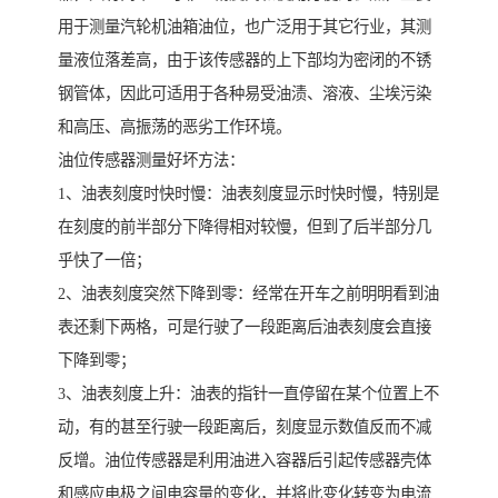
用于测量汽轮机油箱油位，也广泛用于其它行业，其测
量液位落差高，由于该传感器的上下部均为密闭的不锈
钢管体，因此可适用于各种易受油渍、溶液、尘埃污染
和高压、高振荡的恶劣工作环境。
油位传感器测量好坏方法：
1、油表刻度时快时慢：油表刻度显示时快时慢，特别是
在刻度的前半部分下降得相对较慢，但到了后半部分几
乎快了一倍；
2、油表刻度突然下降到零：经常在开车之前明明看到油
表还剩下两格，可是行驶了一段距离后油表刻度会直接
下降到零；
3、油表刻度上升：油表的指针一直停留在某个位置上不
动，有的甚至行驶一段距离后，刻度显示数值反而不减
反增。油位传感器是利用油进入容器后引起传感器壳体
和感应电极之间电容量的变化，并将此变化转变为电流