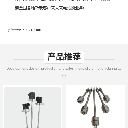
迎全国各地新老客户来人来电洽谈业务!
http://www.xbaiao.com
产品推荐
Development, design, production and sales in one of the manufacturing enterprises