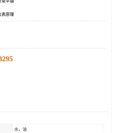
市常平镇
位表原理
3295
水，油