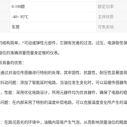
0-190欧
额定功率
-40~ 85℃
主体材质
东莞
可售卖地
的结构简单，*可动或弹性元部件，它拥有完善的过流、过压、电源极性
油位的准确测量而量身定做的仪表。
所具备的优势：
：通过对油位传感器进行特别的处理，其牢固性、抗震性，耐压性显著提
据抖动问题：添加了智能延时电路，当油位发生变化时，可以延缓传感器
良，性能：采用优化电路设计，所用元器件均为优良器件，确保了电路的
差问题：在内部采用了特别的温度补偿电路，可以克服温度变化所产生的
高：在路况恶劣的环境中，油箱内容易产生气泡，从而影响测量油位的精