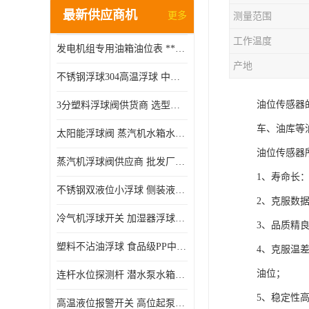
最新供应商机
更多
测量范围
工作温度
发电机组专用油箱油位表 **指针式机械式油表
产地
不锈钢浮球304高温浮球 中空磁性浮球 规格齐全
油位传感器
3分塑料浮球阀供货商 选型说明
车、油库等
太阳能浮球阀 蒸汽机水箱水位控制阀 规格齐全
油位传感器
蒸汽机浮球阀供应商 批发厂家 支持定制
1、寿命长
不锈钢双液位小浮球 侧装液位开关 金属304/316材质
2、克服数
冷气机浮球开关 加湿器浮球磁环 闪电发货
3、品质精
塑料不沾油浮球 食品级PP中空浮球302514
4、克服温
油位；
连杆水位探测杆 潜水泵水箱水位控制器 非标定制
5、稳定性
高温液位报警开关 高位起泵低水位停泵 不锈钢浮球开关