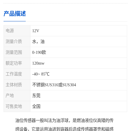
产品描述
电源
12V
测量介质
水，油
测量范围
0-190欧
额定功率
120mw
工作温度
-40~ 85℃
主体材质
不锈钢SUS316或SUS304
产地
东莞
可售卖地
全国
油位传感器一般叫法为油浮球，是燃油液位仪高矮的传
感设备，它是运用油进到容器后造成传感器罩壳和磁感