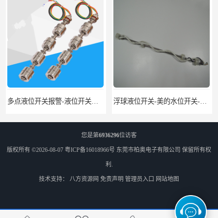
多点液位开关报警-液位开关公司-柏奥
浮球液位开关-美的水位开关-水位计定制-柏奥
您是第
6936296
位访客
版权所有 ©2026-08-07
粤ICP备16018966号
东莞市柏奥电子有限公司
保留所有权
利.
技术支持：
八方资源网
免责声明
管理员入口
网站地图