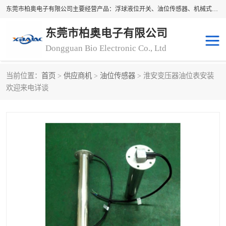
东莞市柏奥电子有限公司主要经营产品：浮球液位开关、油位传感器、机械式油表、浮球液位计、水位控制浮球阀、料位开关，水流开关、油水位控制配套仪表等。柏奥电子，您可信赖的合作伙伴
东莞市柏奥电子有限公司
Dongguan Bio Electronic Co., Ltd
当前位置：
首页
>
供应商机
>
油位传感器
> 淮安变压器油位表安装
浮球液位开关
油位传感器
欢迎来电详谈
机械式油表
水流开关
料位开关
油位表
磁性浮球
浮球阀
磁翻板液位计
转速表