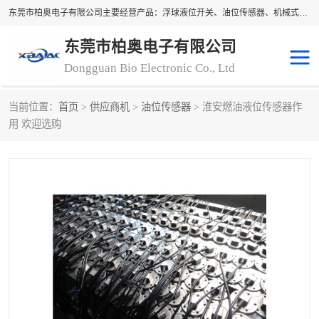
东莞市柏奥电子有限公司主要经营产品：浮球液位开关、油位传感器、机械式油表、浮球液位计、水位控制浮球阀、料位开关，水流开关、油水位控制配套仪表等。柏奥电子，您可信赖的合作伙伴
东莞市柏奥电子有限公司
Dongguan Bio Electronic Co., Ltd
当前位置：
首页
>
供应商机
>
油位传感器
> 淮安燃油液位传感器作
浮球液位开关
油位传感器
用 欢迎选购
机械式油表
水流开关
料位开关
油位表
磁性浮球
浮球阀
磁翻板液位计
转速表