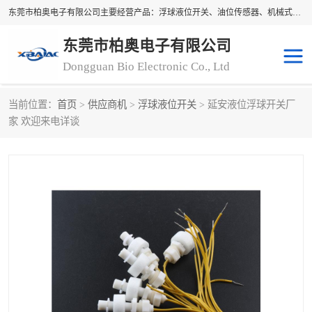
东莞市柏奥电子有限公司主要经营产品：浮球液位开关、油位传感器、机械式油表、浮球液位计、水位控制浮球阀、料位开关，水流开关、油水位控制配套仪表等。柏奥电子，您可信赖的合作伙伴
东莞市柏奥电子有限公司
Dongguan Bio Electronic Co., Ltd
当前位置：
首页
>
供应商机
>
浮球液位开关
> 延安液位浮球开关厂
浮球液位开关
油位传感器
家 欢迎来电详谈
机械式油表
水流开关
料位开关
油位表
磁性浮球
浮球阀
磁翻板液位计
转速表