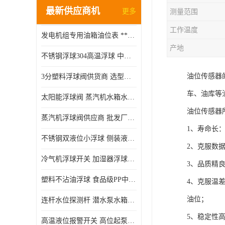
最新供应商机
更多
测量范围
工作温度
发电机组专用油箱油位表 **指针式机械式油表
产地
不锈钢浮球304高温浮球 中空磁性浮球 规格齐全
油位传感器
3分塑料浮球阀供货商 选型说明
车、油库等
太阳能浮球阀 蒸汽机水箱水位控制阀 规格齐全
油位传感器
蒸汽机浮球阀供应商 批发厂家 支持定制
1、寿命长
不锈钢双液位小浮球 侧装液位开关 金属304/316材质
2、克服数
冷气机浮球开关 加湿器浮球磁环 闪电发货
3、品质精
塑料不沾油浮球 食品级PP中空浮球302514
4、克服温
油位；
连杆水位探测杆 潜水泵水箱水位控制器 非标定制
5、稳定性
高温液位报警开关 高位起泵低水位停泵 不锈钢浮球开关