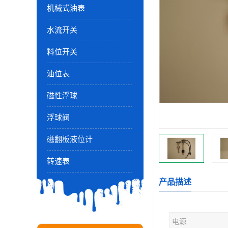
机械式油表
水流开关
料位开关
油位表
磁性浮球
浮球阀
磁翻板液位计
转速表
产品描述
电源