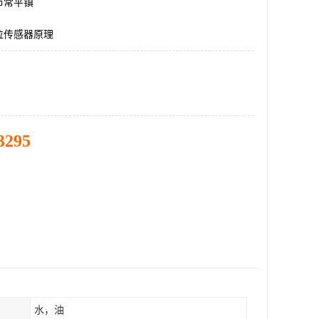
市常平镇
位传感器原理
3295
水，油