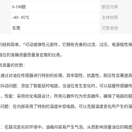
0-190欧
额定功率
-40~ 85℃
主体材质
东莞
可售卖地
的结构简单，*可动或弹性元部件，它拥有完善的过流、过压、电源极性
油位的准确测量而量身定做的仪表。
所具备的优势：
：通过对油位传感器进行特别的处理，其牢固性、抗震性，耐压性显著提
据抖动问题：添加了智能延时电路，当油位发生变化时，可以延缓传感器
良，性能：采用优化电路设计，所用元器件均为优良器件，确保了电路的
差问题：在内部采用了特别的温度补偿电路，可以克服温度变化所产生的
高：在路况恶劣的环境中，油箱内容易产生气泡，从而影响测量油位的精