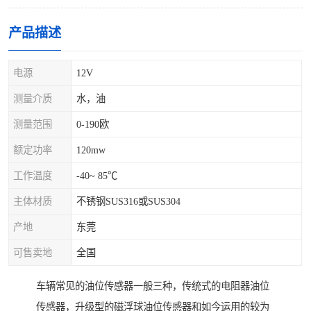
产品描述
电源
12V
测量介质
水，油
测量范围
0-190欧
额定功率
120mw
工作温度
-40~ 85℃
主体材质
不锈钢SUS316或SUS304
产地
东莞
可售卖地
全国
车辆常见的油位传感器一般三种，传统式的电阻器油位
传感器，升级型的磁浮球油位传感器和如今运用的较为