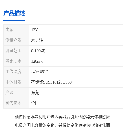
产品描述
电源
12V
测量介质
水，油
测量范围
0-190欧
额定功率
120mw
工作温度
-40~ 85℃
主体材质
不锈钢SUS316或SUS304
产地
东莞
可售卖地
全国
油位传感器是利用油进入容器后引起传感器壳体和感应
电极之间电容量的变化，并将此变化转变为电流变化而