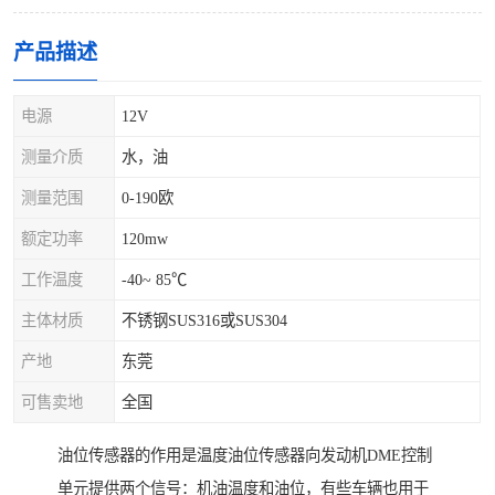
产品描述
电源
12V
测量介质
水，油
测量范围
0-190欧
额定功率
120mw
工作温度
-40~ 85℃
主体材质
不锈钢SUS316或SUS304
产地
东莞
可售卖地
全国
油位传感器的作用是温度油位传感器向发动机DME控制
单元提供两个信号：机油温度和油位，有些车辆也用于