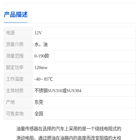
产品描述
电源
12V
测量介质
水，油
测量范围
0-190欧
额定功率
120mw
工作温度
-40~ 85℃
主体材质
不锈钢SUS316或SUS304
产地
东莞
可售卖地
全国
油量传感器在选择的汽车上采用的是一个绕线电阻式的
滑动电阻，通过燃油在油箱内的高度而改变阻值的大校