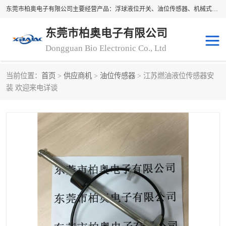
东莞市柏奥电子有限公司主要经营产品：浮球液位开关、油位传感器、机械式油表、浮球液位计、水位控制浮球阀、料位开关，水流开关、油水位控制配套仪表等。柏奥电子，您可信赖的合作伙伴
东莞市柏奥电子有限公司
Dongguan Bio Electronic Co., Ltd
当前位置：
首页
>
供应商机
>
油位传感器
> 江苏燃油液位传感器安
浮球液位开关
油位传感器
装 欢迎来电详谈
机械式油表
水流开关
料位开关
油位表
磁性浮球
浮球阀
磁翻板液位计
转速表