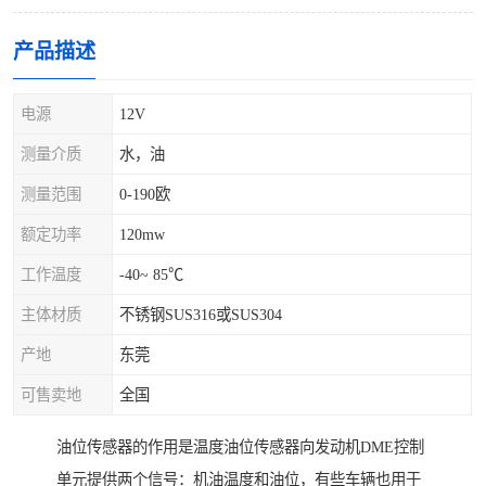
产品描述
电源
12V
测量介质
水，油
测量范围
0-190欧
额定功率
120mw
工作温度
-40~ 85℃
主体材质
不锈钢SUS316或SUS304
产地
东莞
可售卖地
全国
油位传感器的作用是温度油位传感器向发动机DME控制
单元提供两个信号：机油温度和油位，有些车辆也用于