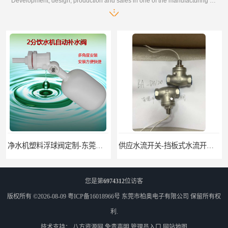
Development, design, production and sales in one of the manufacturing enterprises
净水机塑料浮球阀定制-东莞塑料浮球阀生产厂家
供应水流开关-挡板式水流开关DN15DN20
您是第
6974312
位访客
版权所有 ©2026-08-09
粤ICP备16018966号
东莞市柏奥电子有限公司
保留所有权
利.
技术支持：
八方资源网
免责声明
管理员入口
网站地图