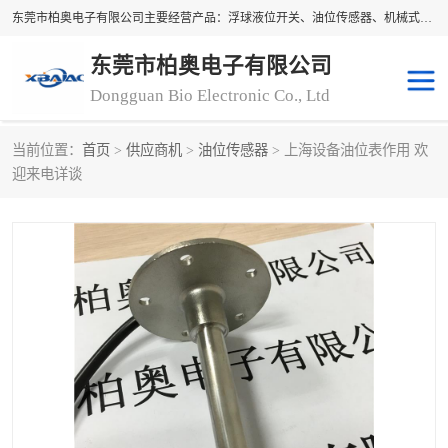
东莞市柏奥电子有限公司主要经营产品：浮球液位开关、油位传感器、机械式油表、浮球液位计、水位控制浮球阀、料位开关，水流开关、油水位控制配套仪表等。柏奥电子，您可信赖的合作伙伴
东莞市柏奥电子有限公司
Dongguan Bio Electronic Co., Ltd
当前位置：
首页
>
供应商机
>
油位传感器
> 上海设备油位表作用 欢
浮球液位开关
油位传感器
迎来电详谈
机械式油表
水流开关
料位开关
油位表
磁性浮球
浮球阀
磁翻板液位计
转速表