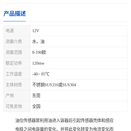
产品描述
电源
12V
测量介质
水，油
测量范围
0-190欧
额定功率
120mw
工作温度
-40~ 85℃
主体材质
不锈钢SUS316或SUS304
产地
东莞
可售卖地
全国
油位传感器是利用油进入容器后引起传感器壳体和感应
电极之间电容量的变化，并将此变化转变为电流变化而