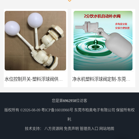
水位控制开关-塑料浮球阀供应-柏奥
净水机塑料浮球阀定制-东莞塑料浮球阀生产厂家
您是第
6962958
位访客
版权所有 ©2026-08-09
粤ICP备16018966号
东莞市柏奥电子有限公司
保留所有权
利.
技术支持：
八方资源网
免责声明
管理员入口
网站地图