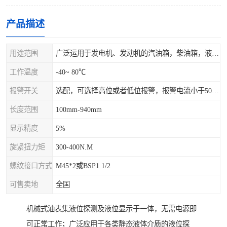
产品描述
用途范围
广泛运用于发电机、发动机的汽油箱，柴油箱，液压站，水箱上
工作温度
-40~ 80℃
报警开关
选配，可选择高位或者低位报警，报警电流小于500mA，报警点可设在9/10和1/10位置
长度范围
100mm-940mm
显示精度
5%
旋紧扭力矩
300-400N.M
螺纹接口方式
M45*2或BSP1 1/2
可售卖地
全国
机械式油表集液位探测及液位显示于一体，无需电源即
可正常工作；广泛应用于各类静态液体介质的液位探