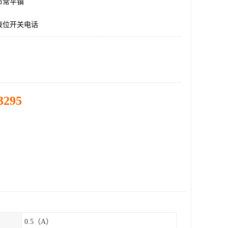
市常平镇
液位开关电话
3295
0.5（A）