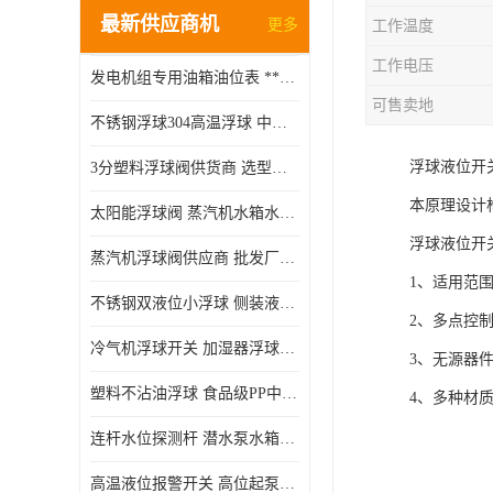
最新供应商机
更多
工作温度
工作电压
发电机组专用油箱油位表 **指针式机械式油表
可售卖地
不锈钢浮球304高温浮球 中空磁性浮球 规格齐全
浮球液位开
3分塑料浮球阀供货商 选型说明
本原理设计
太阳能浮球阀 蒸汽机水箱水位控制阀 规格齐全
浮球液位开
蒸汽机浮球阀供应商 批发厂家 支持定制
1、适用范
不锈钢双液位小浮球 侧装液位开关 金属304/316材质
2、多点控
冷气机浮球开关 加湿器浮球磁环 闪电发货
3、无源器
塑料不沾油浮球 食品级PP中空浮球302514
4、多种材
连杆水位探测杆 潜水泵水箱水位控制器 非标定制
高温液位报警开关 高位起泵低水位停泵 不锈钢浮球开关