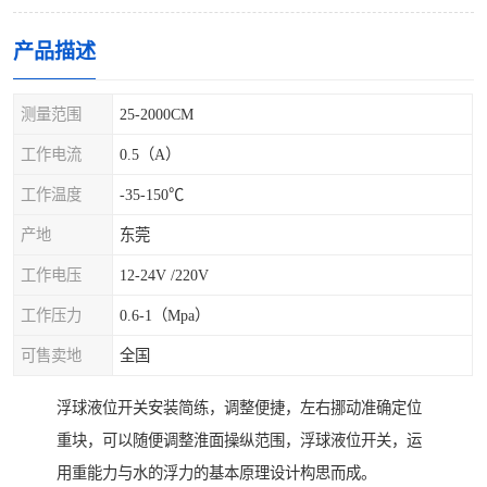
产品描述
测量范围
25-2000CM
工作电流
0.5（A）
工作温度
-35-150℃
产地
东莞
工作电压
12-24V /220V
工作压力
0.6-1（Mpa）
可售卖地
全国
浮球液位开关安装简练，调整便捷，左右挪动准确定位
重块，可以随便调整淮面操纵范围，浮球液位开关，运
用重能力与水的浮力的基本原理设计构思而成。