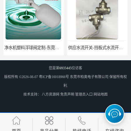
净水机塑料浮球阀定制-东莞塑料浮球阀生产厂家
供应水流开关-挡板式水流开关DN15DN20
您是第
6935445
位访客
版权所有 ©2026-08-07
粤ICP备16018966号
东莞市柏奥电子有限公司
保留所有权
利.
技术支持：
八方资源网
免责声明
管理员入口
网站地图
带吸回油传感器 多功能燃油箱油位传感器 生产厂家
液位传感器 GPS油位控制器 油耗传感器厂家