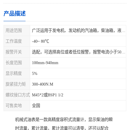
产品描述
用途范围
广泛运用于发电机、发动机的汽油箱，柴油箱，液压站，水箱上
工作温度
-40~ 80℃
报警开关
选配，可选择高位或者低位报警，报警电流小于500mA，报警点可设在9/10和1/10位置
长度范围
100mm-940mm
显示精度
5%
旋紧扭力矩
300-400N.M
螺纹接口方式
M45*2或BSP1 1/2
可售卖地
全国
机械式油表是一款高精度容积式流量计，显示柴油的瞬
时流量，累计流量，累计流量可以清零，还可以配合