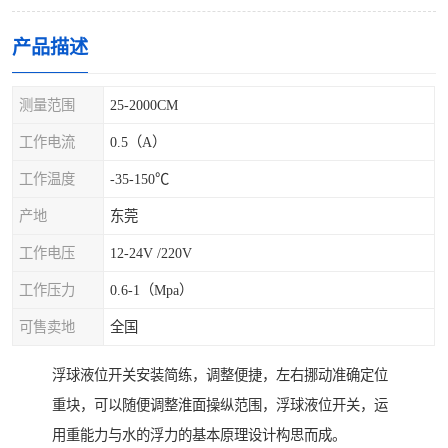
产品描述
测量范围
25-2000CM
工作电流
0.5（A）
工作温度
-35-150℃
产地
东莞
工作电压
12-24V /220V
工作压力
0.6-1（Mpa）
可售卖地
全国
浮球液位开关安装简练，调整便捷，左右挪动准确定位
重块，可以随便调整淮面操纵范围，浮球液位开关，运
用重能力与水的浮力的基本原理设计构思而成。