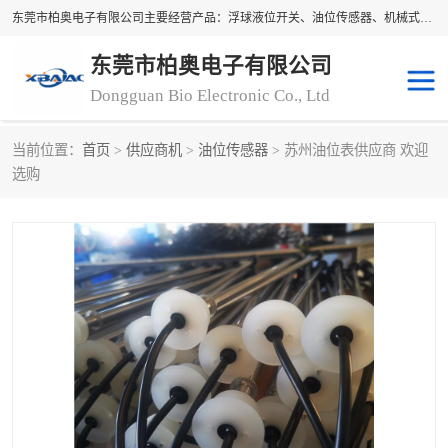
东莞市柏奥电子有限公司主要经营产品：浮球液位开关、油位传感器、机械式油表、浮球液位计、水位控制浮球阀、料位开关，水流开关、油水位控制配套仪表等。柏奥电子，您可信赖的合作伙伴
东莞市柏奥电子有限公司
Dongguan Bio Electronic Co., Ltd
当前位置：
首页
>
供应商机
>
油位传感器
> 苏州油位表供应商 欢迎
浮球液位开关
油位传感器
选购
机械式油表
水流开关
料位开关
油位表
磁性浮球
浮球阀
磁翻板液位计
转速表