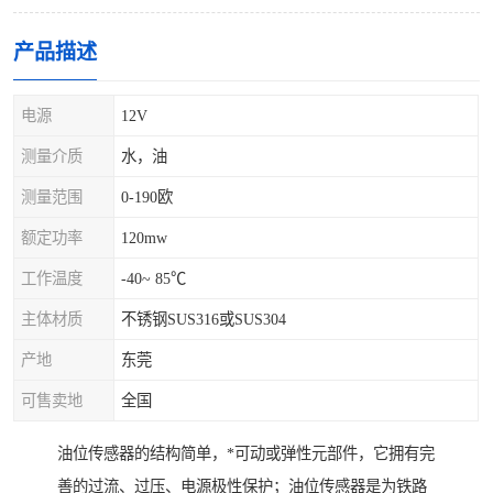
产品描述
电源
12V
测量介质
水，油
测量范围
0-190欧
额定功率
120mw
工作温度
-40~ 85℃
主体材质
不锈钢SUS316或SUS304
产地
东莞
可售卖地
全国
油位传感器的结构简单，*可动或弹性元部件，它拥有完
善的过流、过压、电源极性保护；油位传感器是为铁路