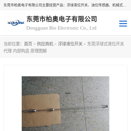
东莞市柏奥电子有限公司主要经营产品：浮球液位开关、油位传感器、机械式油表、浮球液位计、水位控制浮球阀、料位开关，水流开关、油水位控制配套仪表等。柏奥电子，您可信赖的合作伙伴
东莞市柏奥电子有限公司
Dongguan Bio Electronic Co., Ltd
当前位置：
首页
>
供应商机
>
浮球液位开关
> 东莞浮球式液位开关
浮球液位开关
油位传感器
代理 内部构造 原理图解
机械式油表
水流开关
料位开关
油位表
磁性浮球
浮球阀
磁翻板液位计
转速表