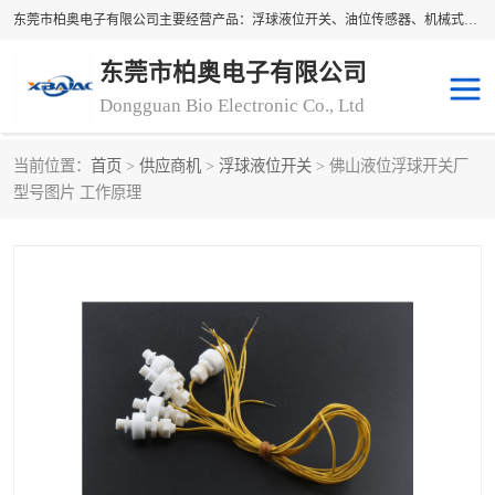
东莞市柏奥电子有限公司主要经营产品：浮球液位开关、油位传感器、机械式油表、浮球液位计、水位控制浮球阀、料位开关，水流开关、油水位控制配套仪表等。柏奥电子，您可信赖的合作伙伴
东莞市柏奥电子有限公司
Dongguan Bio Electronic Co., Ltd
当前位置：
首页
>
供应商机
>
浮球液位开关
> 佛山液位浮球开关厂
浮球液位开关
油位传感器
型号图片 工作原理
机械式油表
水流开关
料位开关
油位表
磁性浮球
浮球阀
磁翻板液位计
转速表