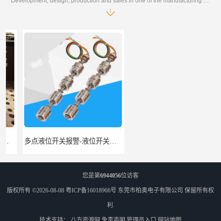
Development, design, production and sales in one of the manufacturing enterprises
多点液位开关报警-液位开关公司-柏奥
浮球液位开关-美的水位开关-水位计定制-柏奥
您是第
6944056
位访客
版权所有 ©2026-08-08
粤ICP备16018966号
东莞市柏奥电子有限公司
保留所有权
利.
技术支持：
八方资源网
免责声明
管理员入口
网站地图