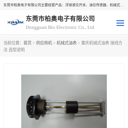
东莞市柏奥电子有限公司主要经营产品：浮球液位开关、油位传感器、机械式油表、浮球液位计、水位控制浮球阀、料位开关，水流开关、油水位控制配套仪表等。柏奥电子，您可信赖的合作伙伴
东莞市柏奥电子有限公司
Dongguan Bio Electronic Co., Ltd
当前位置：
首页
>
供应商机
>
机械式油表
> 重庆机械式油表 接线方
浮球液位开关
油位传感器
法 选型说明
机械式油表
水流开关
料位开关
油位表
磁性浮球
浮球阀
磁翻板液位计
转速表