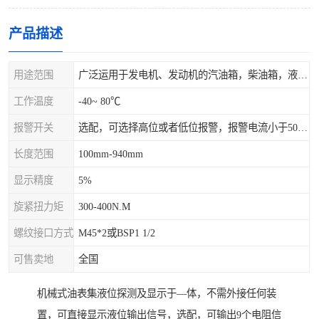
产品描述
用途范围
广泛运用于发电机、发动机的汽油箱，柴油箱，液压站，水箱上
工作温度
-40~ 80℃
报警开关
选配，可选择高位或者低位报警，报警电流小于500mA，报警点可设在9/10和1/10位置
长度范围
100mm-940mm
显示精度
5%
旋紧扭力矩
300-400N.M
螺纹接口方式
M45*2或BSP1 1/2
可售卖地
全国
机械式油表集液位探测及显示于—体，不需外接任何装
置，可直接显示液位输出信号，选配，可输出9个电阻信