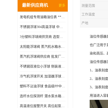
最新供应商机
更多
测量范围
工作温度
发电机组专用油箱油位表 **指针式机械式油表
产地
不锈钢浮球304高温浮球 中空磁性浮球 规格齐全
油位传感器
3分塑料浮球阀供货商 选型说明
也广泛用于
太阳能浮球阀 蒸汽机水箱水位控制阀 规格齐全
染和高压、
蒸汽机浮球阀供应商 批发厂家 支持定制
油位传感器
不锈钢双液位小浮球 侧装液位开关 金属304/316材质
1、油表刻
冷气机浮球开关 加湿器浮球磁环 闪电发货
2、油表刻
塑料不沾油浮球 食品级PP中空浮球302514
3、油表刻
用油进入容
连杆水位探测杆 潜水泵水箱水位控制器 非标定制
高温液位报警开关 高位起泵低水位停泵 不锈钢浮球开关