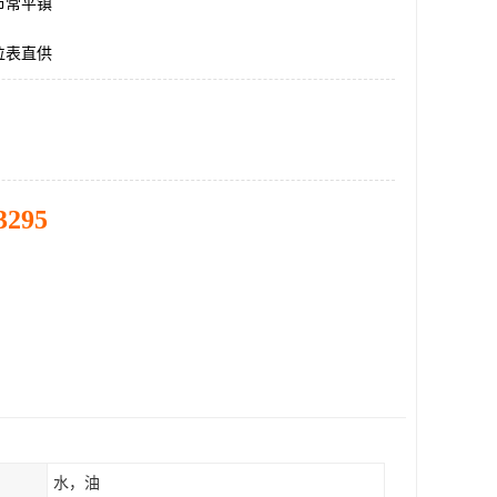
市常平镇
位表直供
3295
水，油