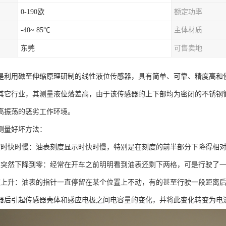
0-190欧
额定功率
-40~ 85℃
主体材质
东莞
可售卖地
是利用磁至伸缩原理研制的线性液位传感器，具有简单、可靠、精度高和
其它行业，其测量液位落差高，由于该传感器的上下部均为密闭的不锈钢
高振荡的恶劣工作环境。
测量好坏方法：
度时快时慢：油表刻度显示时快时慢，特别是在刻度的前半部分下降得相
度突然下降到零：经常在开车之前明明看到油表还剩下两格，可是行驶了
度上升：油表的指针一直停留在某个位置上不动，有的甚至行驶一段距离
器后引起传感器壳体和感应电极之间电容量的变化，并将此变化转变为电