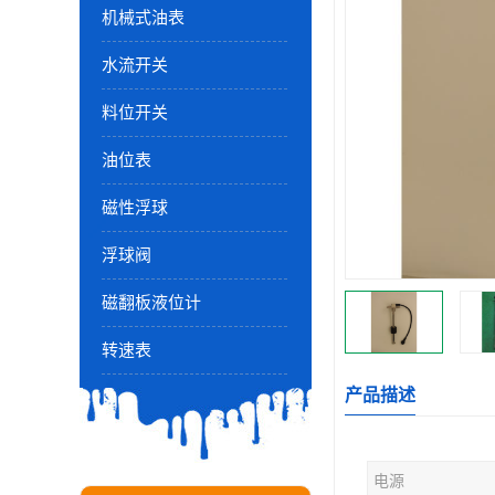
机械式油表
水流开关
料位开关
油位表
磁性浮球
浮球阀
磁翻板液位计
转速表
产品描述
电源