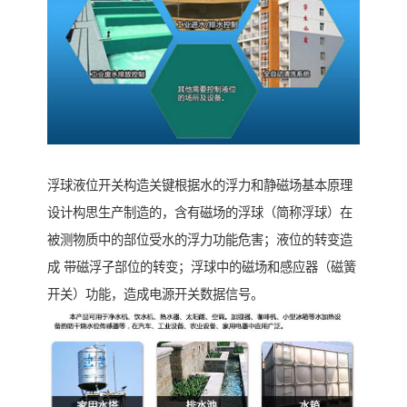
浮球液位开关构造关键根据水的浮力和静磁场基本原理
设计构思生产制造的，含有磁场的浮球（简称浮球）在
被测物质中的部位受水的浮力功能危害；液位的转变造
成 带磁浮子部位的转变；浮球中的磁场和感应器（磁簧
开关）功能，造成电源开关数据信号。