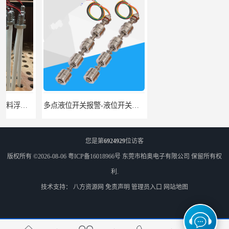
多点液位开关报警-液位开关公司-柏奥
浮球液位开关-美的水位开关-水位计定制-柏奥
您是第
6924929
位访客
版权所有 ©2026-08-06
粤ICP备16018966号
东莞市柏奥电子有限公司
保留所有权
利.
技术支持：
八方资源网
免责声明
管理员入口
网站地图