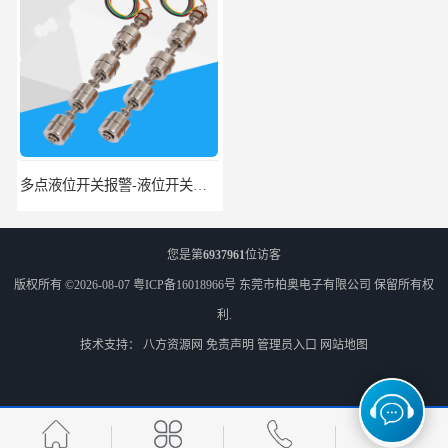
多点液位开关报警-液位开关公司-柏奥
浮球液位开关-美的水位开关-水位计定制-柏奥
您是第
6937961
位访客
版权所有 ©2026-08-07
粤ICP备16018966号
东莞市柏奥电子有限公司
保留所有权
利.
技术支持：
八方资源网
免责声明
管理员入口
网站地图
不锈钢浮球液位开关厂家-柏奥
不锈钢浮球开关-赫斯曼液位开关定制-柏奥