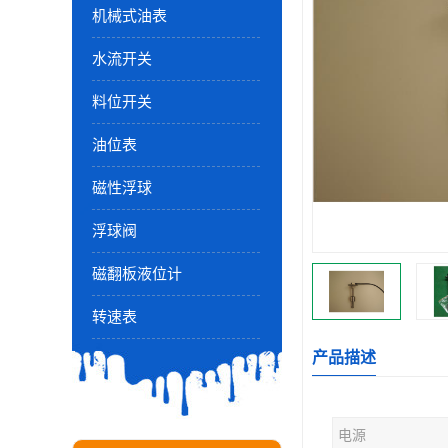
机械式油表
水流开关
料位开关
油位表
磁性浮球
浮球阀
磁翻板液位计
转速表
产品描述
电源