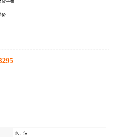
市常平镇
单价
3295
水，油