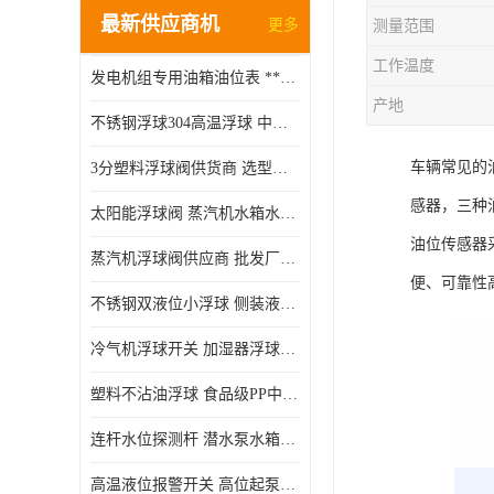
最新供应商机
更多
测量范围
工作温度
发电机组专用油箱油位表 **指针式机械式油表
产地
不锈钢浮球304高温浮球 中空磁性浮球 规格齐全
车辆常见的
3分塑料浮球阀供货商 选型说明
感器，三种
太阳能浮球阀 蒸汽机水箱水位控制阀 规格齐全
油位传感器
蒸汽机浮球阀供应商 批发厂家 支持定制
便、可靠性
不锈钢双液位小浮球 侧装液位开关 金属304/316材质
冷气机浮球开关 加湿器浮球磁环 闪电发货
塑料不沾油浮球 食品级PP中空浮球302514
连杆水位探测杆 潜水泵水箱水位控制器 非标定制
高温液位报警开关 高位起泵低水位停泵 不锈钢浮球开关