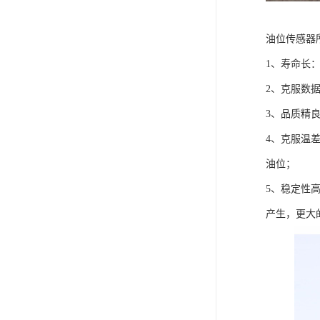
油位传感器
1、寿命长
2、克服数
3、品质精
4、克服温
油位；
5、稳定性
产生，更大