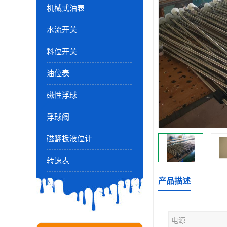
机械式油表
水流开关
料位开关
油位表
磁性浮球
浮球阀
磁翻板液位计
转速表
产品描述
电源