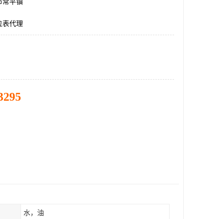
市常平镇
位表代理
3295
水，油