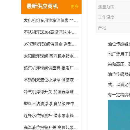
最新供应商机
更多
测量范围
工作温度
发电机组专用油箱油位表 **指针式机械式油表
产地
不锈钢浮球304高温浮球 中空磁性浮球 规格齐全
油位传感器
3分塑料浮球阀供货商 选型说明
也广泛用于
太阳能浮球阀 蒸汽机水箱水位控制阀 规格齐全
染和高压、
蒸汽机浮球阀供应商 批发厂家 支持定制
油位传感器
不锈钢双液位小浮球 侧装液位开关 金属304/316材质
式，以满足
冷气机浮球开关 加湿器浮球磁环 闪电发货
有一定精度
塑料不沾油浮球 食品级PP中空浮球302514
连杆水位探测杆 潜水泵水箱水位控制器 非标定制
高温液位报警开关 高位起泵低水位停泵 不锈钢浮球开关