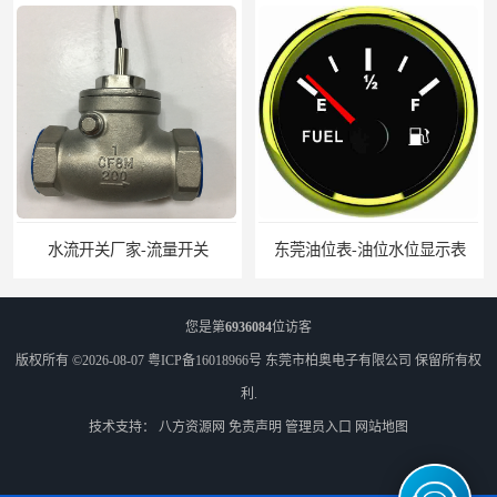
水流开关厂家-流量开关
东莞油位表-油位水位显示表
您是第
6936084
位访客
版权所有 ©2026-08-07
粤ICP备16018966号
东莞市柏奥电子有限公司
保留所有权
利.
技术支持：
八方资源网
免责声明
管理员入口
网站地图