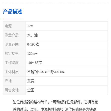
产品描述
电源
12V
测量介质
水，油
测量范围
0-190欧
额定功率
120mw
工作温度
-40~ 85℃
主体材质
不锈钢SUS316或SUS304
产地
东莞
可售卖地
全国
油位传感器的结构简单，*可动或弹性元部件，它拥有完
善的过流、过压、电源极性保护；油位传感器是为铁路