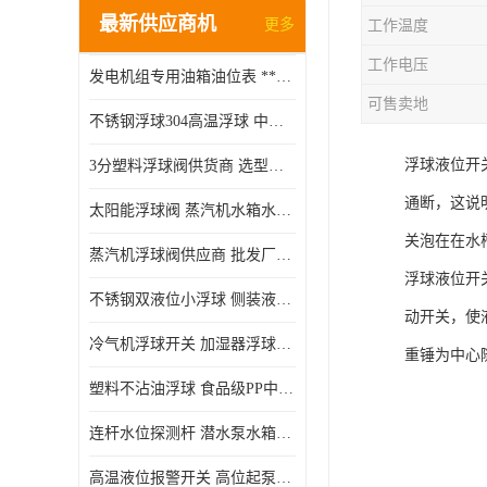
最新供应商机
更多
工作温度
工作电压
发电机组专用油箱油位表 **指针式机械式油表
可售卖地
不锈钢浮球304高温浮球 中空磁性浮球 规格齐全
浮球液位开
3分塑料浮球阀供货商 选型说明
通断，这说
太阳能浮球阀 蒸汽机水箱水位控制阀 规格齐全
关泡在在水
蒸汽机浮球阀供应商 批发厂家 支持定制
浮球液位开
不锈钢双液位小浮球 侧装液位开关 金属304/316材质
动开关，使
冷气机浮球开关 加湿器浮球磁环 闪电发货
重锤为中心
塑料不沾油浮球 食品级PP中空浮球302514
连杆水位探测杆 潜水泵水箱水位控制器 非标定制
高温液位报警开关 高位起泵低水位停泵 不锈钢浮球开关