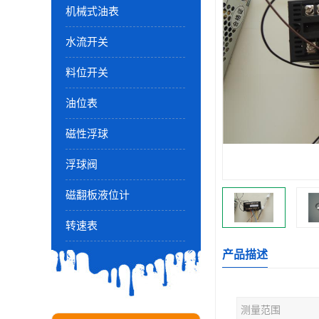
机械式油表
水流开关
料位开关
油位表
磁性浮球
浮球阀
磁翻板液位计
转速表
产品描述
测量范围