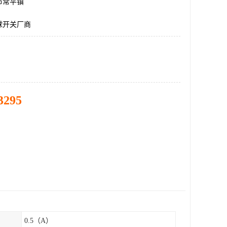
市常平镇
球开关厂商
3295
0.5（A）