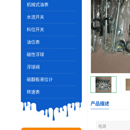
机械式油表
水流开关
料位开关
油位表
磁性浮球
浮球阀
磁翻板液位计
转速表
产品描述
电源