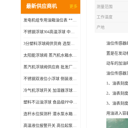
最新供应商机
更多
测量范围
工作温度
发电机组专用油箱油位表 **指针式机械式油表
产地
不锈钢浮球304高温浮球 中空磁性浮球 规格齐全
油位传感器
3分塑料浮球阀供货商 选型说明
置是在发动
太阳能浮球阀 蒸汽机水箱水位控制阀 规格齐全
动车的加油
蒸汽机浮球阀供应商 批发厂家 支持定制
油位传感器
不锈钢双液位小浮球 侧装液位开关 金属304/316材质
1、油表刻
冷气机浮球开关 加湿器浮球磁环 闪电发货
2、油表刻
塑料不沾油浮球 食品级PP中空浮球302514
3、油表刻
用油进入容
连杆水位探测杆 潜水泵水箱水位控制器 非标定制
高温液位报警开关 高位起泵低水位停泵 不锈钢浮球开关