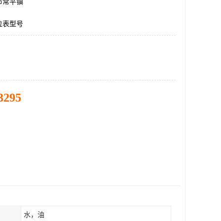
市常平镇
位表型号
3295
水，油