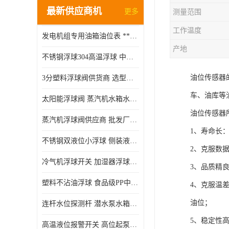
最新供应商机
更多
测量范围
工作温度
发电机组专用油箱油位表 **指针式机械式油表
产地
不锈钢浮球304高温浮球 中空磁性浮球 规格齐全
油位传感器
3分塑料浮球阀供货商 选型说明
车、油库等
太阳能浮球阀 蒸汽机水箱水位控制阀 规格齐全
油位传感器
蒸汽机浮球阀供应商 批发厂家 支持定制
1、寿命长
不锈钢双液位小浮球 侧装液位开关 金属304/316材质
2、克服数
冷气机浮球开关 加湿器浮球磁环 闪电发货
3、品质精
塑料不沾油浮球 食品级PP中空浮球302514
4、克服温
油位；
连杆水位探测杆 潜水泵水箱水位控制器 非标定制
5、稳定性
高温液位报警开关 高位起泵低水位停泵 不锈钢浮球开关