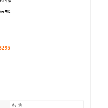
市常平镇
位表电话
3295
水，油