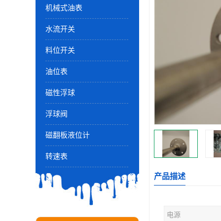
机械式油表
水流开关
料位开关
油位表
磁性浮球
浮球阀
磁翻板液位计
转速表
产品描述
电源