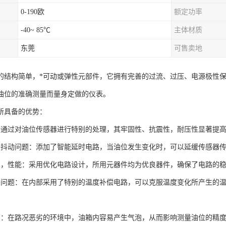
0-190欧
额定功率
-40~ 85℃
主体材质
东莞
可售卖地
的结构简单，*可动或弹性元部件，它拥有完善的过流、过压、电源极性
油位的准确测量而量身定做的仪表。
所具备的优势：
：通过对油位传感器进行特别的处理，其牢固性、抗震性，耐压性显著提
据抖动问题：添加了智能延时电路，当油位发生变化时，可以延缓传感器
良，性能：采用优化电路设计，所用元器件均为优良器件，确保了电路的
差问题：在内部采用了特别的温度补偿电路，可以克服温度变化所产生的
高：在路况恶劣的环境中，油箱内容易产生气泡，从而影响测量油位的精