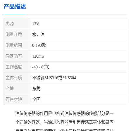
产品描述
电源
12V
测量介质
水，油
测量范围
0-190欧
额定功率
120mw
工作温度
-40~ 85℃
主体材质
不锈钢SUS316或SUS304
产地
东莞
可售卖地
全国
油位传感器的作用是电容式油位传感器的传感部分是一
个同轴的容器，当油进入容器后引起传感器壳体和感应