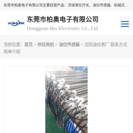
东莞市柏奥电子有限公司主要经营产品：浮球液位开关、油位传感器、机械式油表、浮球液位计、水位控制浮球阀、料位开关，水流开关、油水位控制配套仪表等。柏奥电子，您可信赖的合作伙伴
东莞市柏奥电子有限公司
Dongguan Bio Electronic Co., Ltd
当前位置：
首页
>
供应商机
>
油位传感器
> 沈阳油位表厂 联系方式
浮球液位开关
油位传感器
简单介绍
机械式油表
水流开关
料位开关
油位表
磁性浮球
浮球阀
磁翻板液位计
转速表