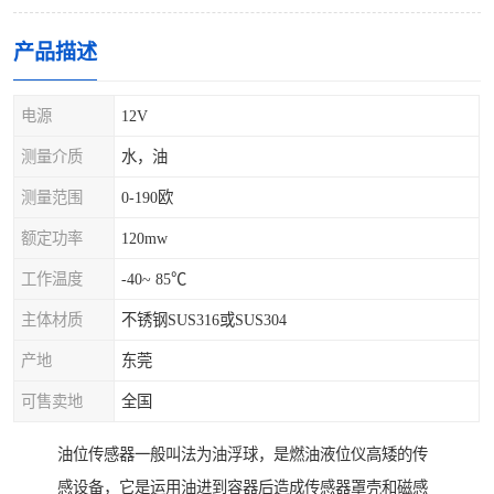
产品描述
电源
12V
测量介质
水，油
测量范围
0-190欧
额定功率
120mw
工作温度
-40~ 85℃
主体材质
不锈钢SUS316或SUS304
产地
东莞
可售卖地
全国
油位传感器一般叫法为油浮球，是燃油液位仪高矮的传
感设备，它是运用油进到容器后造成传感器罩壳和磁感