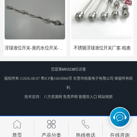
浮球液位开关-美的水位开关-水位计定制-柏奥
不锈钢浮球液位开关厂家-柏奥
您是第
6933238
位访客
版权所有 ©2026-08-07
粤ICP备16018966号
东莞市柏奥电子有限公司
保留所有权
利.
技术支持：
八方资源网
免责声明
管理员入口
网站地图
不锈钢浮球开关-赫斯曼液位开关定制-柏奥
浮球开关原理-液位开关种类
首页
产品分类
热线电话
在线咨询