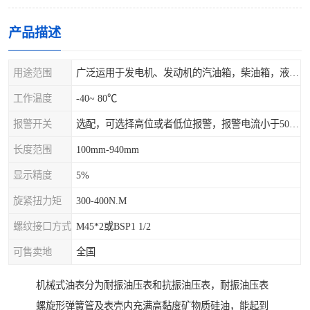
产品描述
用途范围
广泛运用于发电机、发动机的汽油箱，柴油箱，液压站，水箱上
工作温度
-40~ 80℃
报警开关
选配，可选择高位或者低位报警，报警电流小于500mA，报警点可设在9/10和1/10位置
长度范围
100mm-940mm
显示精度
5%
旋紧扭力矩
300-400N.M
螺纹接口方式
M45*2或BSP1 1/2
可售卖地
全国
机械式油表分为耐振油压表和抗振油压表，耐振油压表
螺旋形弹簧管及表壳内充满高黏度矿物质硅油，能起到