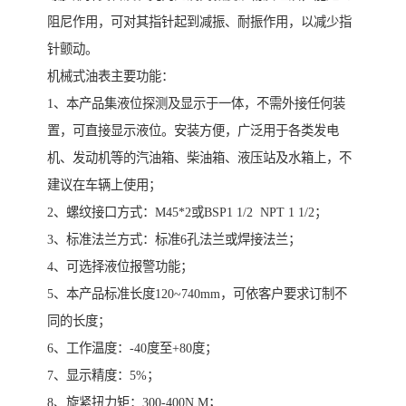
阻尼作用，可对其指针起到减振、耐振作用，以减少指
针颤动。
机械式油表主要功能：
1、本产品集液位探测及显示于一体，不需外接任何装
置，可直接显示液位。安装方便，广泛用于各类发电
机、发动机等的汽油箱、柴油箱、液压站及水箱上，不
建议在车辆上使用；
2、螺纹接口方式：M45*2或BSP1 1/2 NPT 1 1/2；
3、标准法兰方式：标准6孔法兰或焊接法兰；
4、可选择液位报警功能；
5、本产品标准长度120~740mm，可依客户要求订制不
同的长度；
6、工作温度：-40度至+80度；
7、显示精度：5%；
8、旋紧扭力矩：300-400N.M；