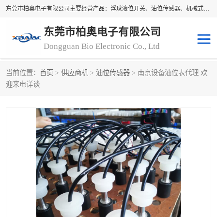
东莞市柏奥电子有限公司主要经营产品：浮球液位开关、油位传感器、机械式油表、浮球液位计、水位控制浮球阀、料位开关，水流开关、油水位控制配套仪表等。柏奥电子，您可信赖的合作伙伴
东莞市柏奥电子有限公司
Dongguan Bio Electronic Co., Ltd
当前位置：
首页
>
供应商机
>
油位传感器
> 南京设备油位表代理 欢
浮球液位开关
油位传感器
迎来电详谈
机械式油表
水流开关
料位开关
油位表
磁性浮球
浮球阀
磁翻板液位计
转速表