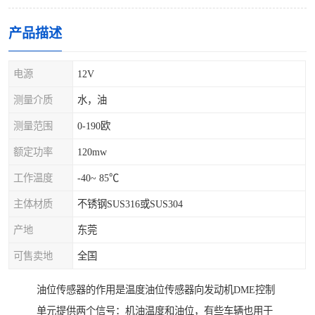
产品描述
电源
12V
测量介质
水，油
测量范围
0-190欧
额定功率
120mw
工作温度
-40~ 85℃
主体材质
不锈钢SUS316或SUS304
产地
东莞
可售卖地
全国
油位传感器的作用是温度油位传感器向发动机DME控制
单元提供两个信号：机油温度和油位，有些车辆也用于