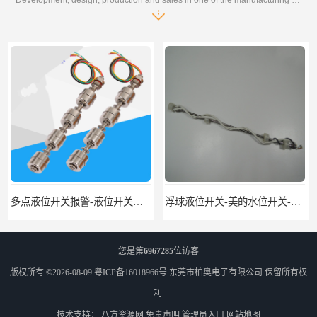
多点液位开关报警-液位开关公司-柏奥
浮球液位开关-美的水位开关-水位计定制-柏奥
您是第
6967285
位访客
版权所有 ©2026-08-09
粤ICP备16018966号
东莞市柏奥电子有限公司
保留所有权
利.
技术支持：
八方资源网
免责声明
管理员入口
网站地图