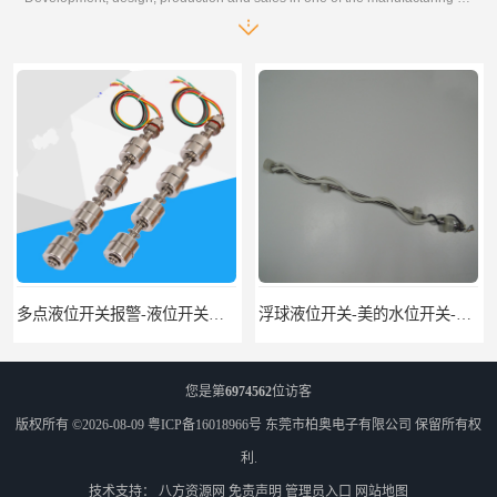
多点液位开关报警-液位开关公司-柏奥
浮球液位开关-美的水位开关-水位计定制-柏奥
您是第
6974562
位访客
版权所有 ©2026-08-09
粤ICP备16018966号
东莞市柏奥电子有限公司
保留所有权
利.
技术支持：
八方资源网
免责声明
管理员入口
网站地图