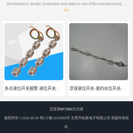
Development, design, production and sales in one of the manufacturing enterprises
多点液位开关报警-液位开关公司-柏奥
浮球液位开关-美的水位开关-水位计定制-柏奥
您是第
6973001
位访客
版权所有 ©2026-08-09
粤ICP备16018966号
东莞市柏奥电子有限公司
保留所有权
利.