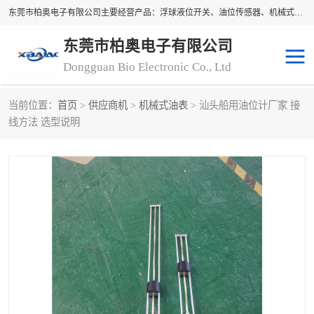
东莞市柏奥电子有限公司主要经营产品：浮球液位开关、油位传感器、机械式油表、浮球液位计、水位控制浮球阀、料位开关，水流开关、油水位控制配套仪表等。柏奥电子，您可信赖的合作伙伴
东莞市柏奥电子有限公司
Dongguan Bio Electronic Co., Ltd
当前位置：
首页
>
供应商机
>
机械式油表
> 汕头船用油位计厂家 接
浮球液位开关
油位传感器
线方法 选型说明
机械式油表
水流开关
料位开关
油位表
磁性浮球
浮球阀
磁翻板液位计
转速表