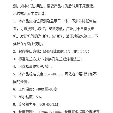
测，如水/汽油/柴油，更变产品材质后能用于尿素液。
机械式油表主要功能：
1、本产品集液位探测及显示于一体，不需外接任何装
置，可直接显示液位。安装方便，广泛用于各类发电
机、发动机等的汽油箱、柴油箱、液压站及水箱上，不
建议在车辆上使用；
2、螺纹接口方式：M45*2或BSP1 1/2 NPT 1 1/2；
3、标准法兰方式：标准6孔法兰或焊接法兰；
4、可选择液位报警功能；
5、本产品标准长度120~740mm，可依客户要求订制不
同的长度；
6、工作温度：-40度至+80度；
7、显示精度：5%；
8、旋紧扭力矩：300-400N.M；
9、长度范围：100mm-1500mm，长度可根据客户要求定