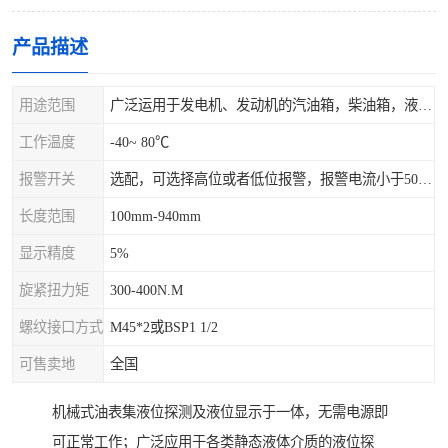
产品描述
用途范围
广泛运用于发电机、发动机的汽油箱，柴油箱，液压站，水箱上
工作温度
-40~ 80℃
报警开关
选配，可选择高位或者低位报警，报警电流小于500mA，报警点可设在9/10和1/10位置
长度范围
100mm-940mm
显示精度
5%
旋紧扭力矩
300-400N.M
螺纹接口方式
M45*2或BSP1 1/2
可售卖地
全国
机械式油表集液位探测及液位显示于一体，无需电源即
可正常工作；广泛应用于各类静态液体介质的液位探